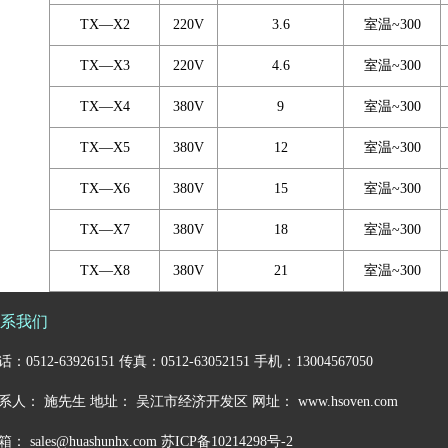
TX—X2
220V
3.6
室温~300
TX—X3
220V
4.6
室温~300
TX—X4
380V
9
室温~300
TX—X5
380V
12
室温~300
TX—X6
380V
15
室温~300
TX—X7
380V
18
室温~300
TX—X8
380V
21
室温~300
系我们
话：0512-63926151 传真：0512-63052151 手机：13004567050
系人： 施先生 地址： 吴江市经济开发区 网址： www.hsoven.com
： sales@huashunhx.com
苏ICP备10214298号-2