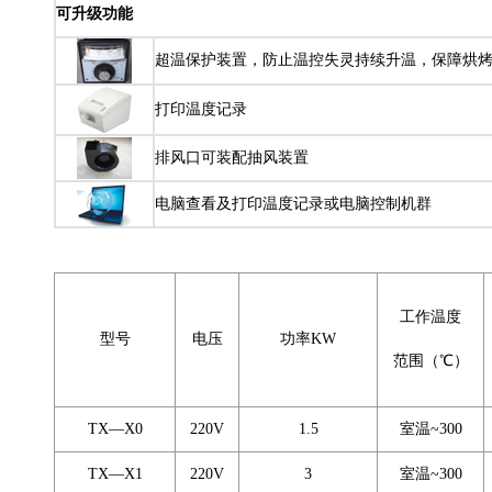
可升级功能
超温保护装置，防止温控失灵持续升温，保障烘
打印温度记录
排风口可装配抽风装置
电脑查看及打印温度记录或电脑控制机群
工作温度
型号
电压
功率KW
范围（℃）
TX—X0
220V
1.5
室温~300
TX—X1
220V
3
室温~300