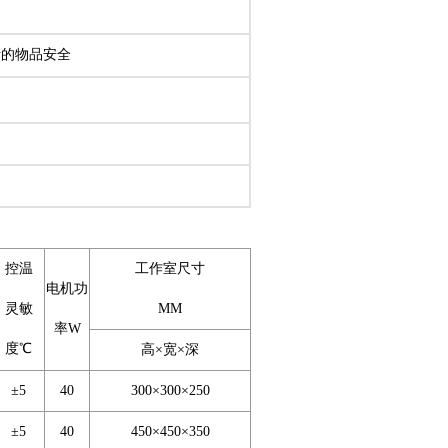
烤的物品安全
控温
工作室尺寸
电机功
灵敏
MM
率W
度℃
高×宽×深
±5
40
300×300×250
±5
40
450×450×350