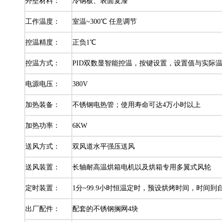
外壁材料：
冷钢板、表面复漆
工作温度：
室温~300℃ 任意调节
控温精度：
正负1℃
控温方式：
PID双数显智能控温，按键设置，设置值与实际温
电源电压：
380V
加热装备：
不锈钢电热管；使用寿命可达4万小时以上
加热功率：
6KW
送风方式：
双风道水平强压送风
送风装置：
长轴耐高温烘箱电机以及烘箱专用多翼式风轮
定时装置：
1分~99.9小时恒温定时，预设烘烤时间，时间
出厂配件：
配套的不锈钢搁网4块