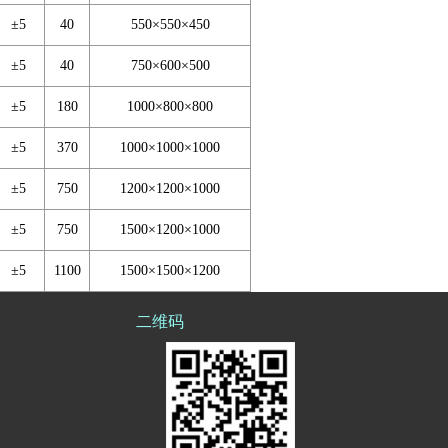
±5
40
550×550×450
±5
40
750×600×500
±5
180
1000×800×800
±5
370
1000×1000×1000
±5
750
1200×1200×1000
±5
750
1500×1200×1000
±5
1100
1500×1500×1200
二维码