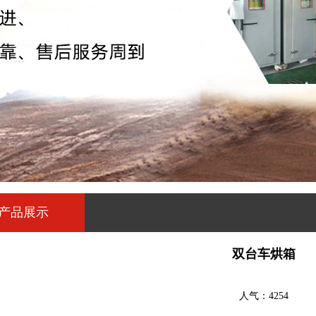
产品展示
双台车烘箱
人气：4254