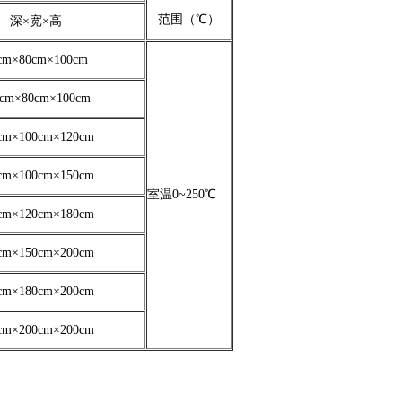
范围（℃）
深×宽×高
cm×80cm×100cm
0cm×80cm×100cm
cm×100cm×120cm
cm×100cm×150cm
室温0~250℃
cm×120cm×180cm
cm×150cm×200cm
cm×180cm×200cm
cm×200cm×200cm