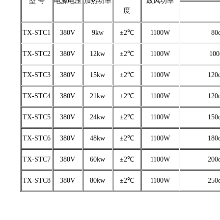
型 号
电源电压
加热功率
鼓风功率
度
TX-STC1
380V
9kw
±2℃
1100W
80
TX-STC2
380V
12kw
±2℃
1100W
10
TX-STC3
380V
15kw
±2℃
1100W
120
TX-STC4
380V
21kw
±2℃
1100W
120
TX-STC5
380V
24kw
±2℃
1100W
150
TX-STC6
380V
48kw
±2℃
1100W
180
TX-STC7
380V
60kw
±2℃
1100W
200
TX-STC8
380V
80kw
±2℃
1100W
250