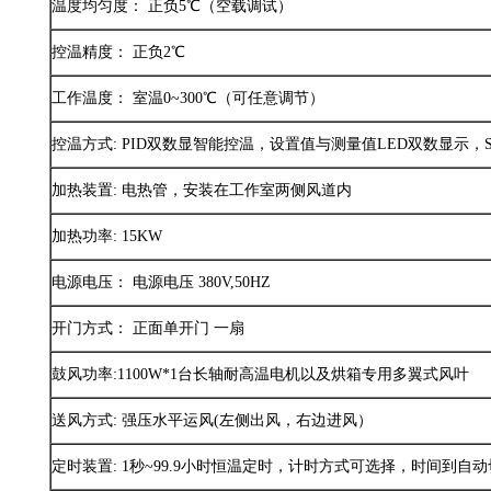
温度均匀度： 正负5℃（空载调试）
控温精度： 正负2℃
工作温度： 室温0~300℃（可任意调节）
控温方式: PID双数显智能控温，设置值与测量值LED双数显示，
加热装置: 电热管，安装在工作室两侧风道内
加热功率: 15KW
电源电压： 电源电压 380V,50HZ
开门方式： 正面单开门 一扇
鼓风功率:1100W*1台长轴耐高温电机以及烘箱专用多翼式风叶
送风方式: 强压水平运风(左侧出风，右边进风）
定时装置: 1秒~99.9小时恒温定时，计时方式可选择，时间到自