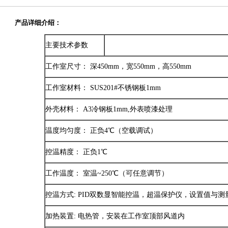
产品详细介绍：
主要技术参数
工作室尺寸： 深450mm，宽550mm，高550mm
工作室材料： SUS201#不锈钢板1mm
外壳材料： A3冷钢板1mm,外表喷漆处理
温度均匀度： 正负4℃（空载调试）
控温精度： 正负1℃
工作温度： 室温~250℃（可任意调节）
控温方式: PID双数显智能控温，超温保护仪，设置值与测
加热装置: 电热管，安装在工作室顶部风道内