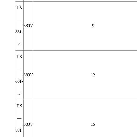
TX
—
380V
9
881-
4
TX
—
380V
12
881-
5
TX
—
380V
15
881-