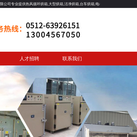
风循环烘箱,大型烘箱,洁净烘箱,台车烘箱,电机浸漆烘箱,隧道烘箱,高温烘箱等一系列
人才招聘
联系我们