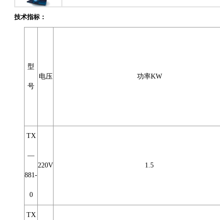
技术指标：
型
电压
功率KW
号
TX
—
220V
1.5
881-
0
TX