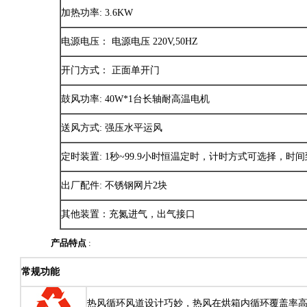
加热功率: 3.6KW
电源电压： 电源电压 220V,50HZ
开门方式： 正面单开门
鼓风功率: 40W*1台长轴耐高温电机
送风方式: 强压水平运风
定时装置: 1秒~99.9小时恒温定时，计时方式可选择，
出厂配件: 不锈钢网片2块
其他装置：充氮进气，出气接口
产品特点
:
常规功能
热风循环风道设计巧妙，热风在烘箱内循环覆盖率