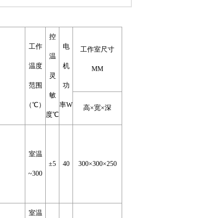
控
工作
电
工作室尺寸
温
温度
机
MM
灵
范围
功
敏
（℃）
率W
高×宽×深
度℃
室温
±5
40
300×300×250
~300
室温