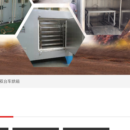
双台车烘箱