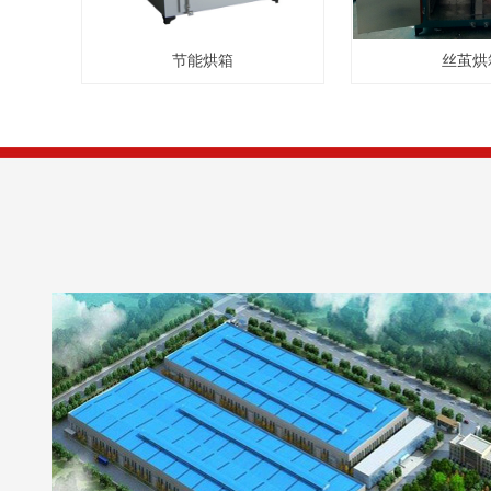
节能烘箱
丝茧烘