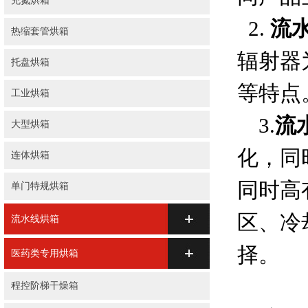
充氮烘箱
2.
流
热缩套管烘箱
辐射器
托盘烘箱
等特
工业烘箱
3.
流
大型烘箱
化，同
连体烘箱
同时高
单门特规烘箱
区、冷
流水线烘箱
择。
医药类专用烘箱
程控阶梯干燥箱