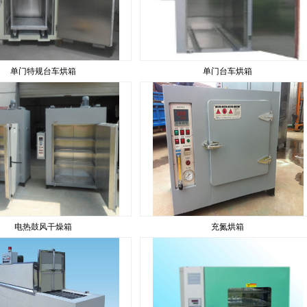
单门特规台车烘箱
单门台车烘箱
电热鼓风干燥箱
充氮烘箱