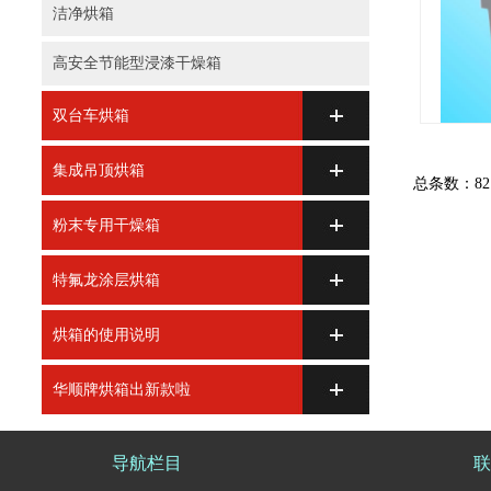
洁净烘箱
高安全节能型浸漆干燥箱
双台车烘箱
集成吊顶烘箱
总条数：82
粉末专用干燥箱
特氟龙涂层烘箱
烘箱的使用说明
华顺牌烘箱出新款啦
导航栏目
联