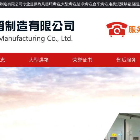
供热风循环烘箱,大型烘箱,洁净烘箱,台车烘箱,电机浸漆烘箱,隧道烘箱,高温烘箱等一
态
大型烘箱
荣誉证书
售后服务