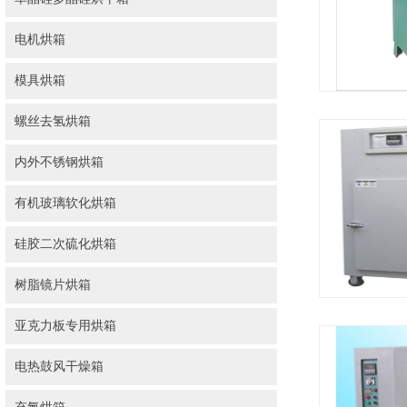
电机烘箱
模具烘箱
螺丝去氢烘箱
内外不锈钢烘箱
有机玻璃软化烘箱
硅胶二次硫化烘箱
树脂镜片烘箱
亚克力板专用烘箱
电热鼓风干燥箱