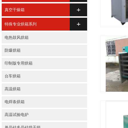
真空干燥箱
特殊专业烘箱系列
电热鼓风烘箱
防爆烘箱
印制版专用烘箱
台车烘箱
高温烘箱
电焊条烘箱
高温试验电炉
单晶硅多晶硅烘干箱