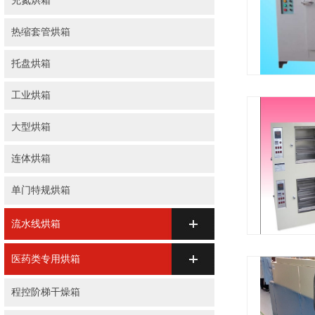
充氮烘箱
热缩套管烘箱
托盘烘箱
工业烘箱
大型烘箱
连体烘箱
单门特规烘箱
流水线烘箱
医药类专用烘箱
程控阶梯干燥箱