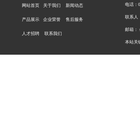
电话：05
网站首页
关于我们
新闻动态
联系人：
产品展示
企业荣誉
售后服务
邮箱： sa
人才招聘
联系我们
本站关